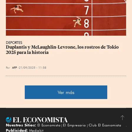
DEPORTES
Duplantis y McLaughlin-Levrone, los rostros de Tokio 
2025 para la historia
Por
AFP
21/09/2025 - 11:58
Ver más
Nuestros Sitios:
El Economista
El Empresario
Club El Economista
Subir
Publicidad:
Mediakit