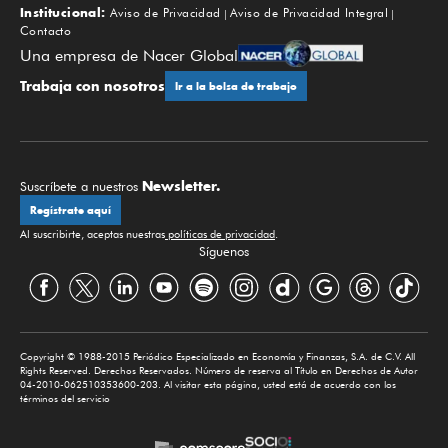
Institucional:
Aviso de Privacidad
Aviso de Privacidad Integral
Contacto
Una empresa de Nacer Global
Trabaja con nosotros
Ir a la bolsa de trabajo
Newsletter.
Suscríbete a nuestros
Regístrate aquí
Al suscribirte, aceptas nuestras
políticas de privacidad
.
Síguenos
Copyright © 1988-2015 Periódico Especializado en Economía y Finanzas, S.A. de C.V. All
Rights Reserved. Derechos Reservados. Número de reserva al Título en Derechos de Autor
04-2010-062510353600-203. Al visitar esta página, usted está de acuerdo con los
términos del servicio