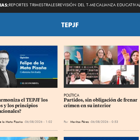
Economista
IAS:
REPORTES TRIMESTRALES
REVISIÓN DEL T-MEC
ALIANZA EDUCATIVA
TEPJF
POLÍTICA
rmoniza el TEPJF los 
Partidos, sin obligación de frenar 
 y los principios 
crimen en su interior
ucionales?
de la Mata Pizaña
06/08/2026 - 1:02
Por
Maritza Pérez
06/08/2026 - 0:53