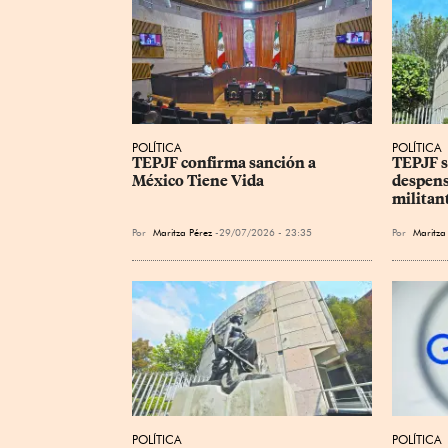
POLÍTICA
POLÍTICA
TEPJF confirma sanción a 
TEPJF s
México Tiene Vida
despens
militan
Por
Maritza Pérez
29/07/2026 - 23:35
Por
Maritza
POLÍTICA
POLÍTICA