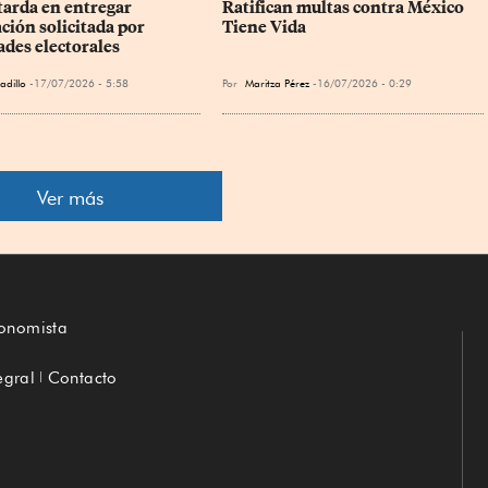
tarda en entregar 
Ratifican multas contra México 
ción solicitada por 
Tiene Vida
ades electorales
adillo
17/07/2026 - 5:58
Por
Maritza Pérez
16/07/2026 - 0:29
Ver más
conomista
egral
Contacto