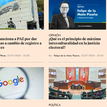
OPINIÓN
anciona a PAZ por dar 
¿Qué es el principio de máxima 
as a cambio de registro a 
interculturalidad en la justicia 
tes
electoral?
 Pérez
22/07/2026 - 23:50
Por
Felipe de la Mata Pizaña
22/07/2026 - 23:33
POLÍTICA