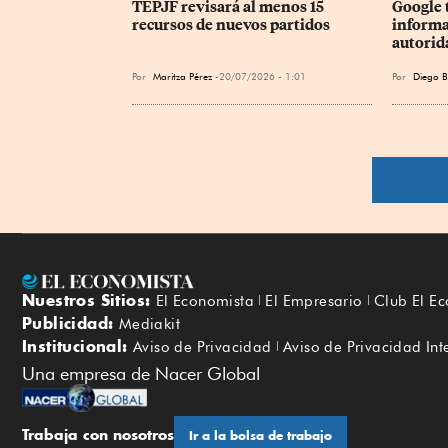
TEPJF revisará al menos 15 
Google 
recursos de nuevos partidos
informa
autorid
Por
Maritza Pérez
20/07/2026 - 1:01
Por
Diego B
Nuestros Sitios:
El Economista
El Empresario
Club El E
Publicidad:
Mediakit
Institucional:
Aviso de Privacidad
Aviso de Privacidad Int
Una empresa de Nacer Global
Trabaja con nosotros
Ir a la bolsa de trabajo