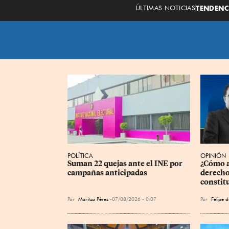
ÚLTIMAS NOTICIAS
TENDENC
POLÍTICA
OPINIÓN
Suman 22 quejas ante el INE por 
¿Cómo a
campañas anticipadas
derechos
constit
Por
Maritza Pérez
07/08/2026 - 0:07
Por
Felipe 