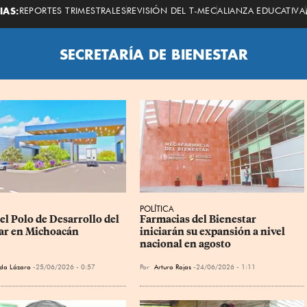
Economista
IAS:
REPORTES TRIMESTRALES
REVISIÓN DEL T-MEC
ALIANZA EDUCATIVA
SECRETARÍA DE BIENESTAR
POLÍTICA
el Polo de Desarrollo del 
Farmacias del Bienestar 
ar en Michoacán
iniciarán su expansión a nivel 
nacional en agosto
da Lázaro
25/06/2026 - 0:57
Por
Arturo Rojas
24/06/2026 - 1:11