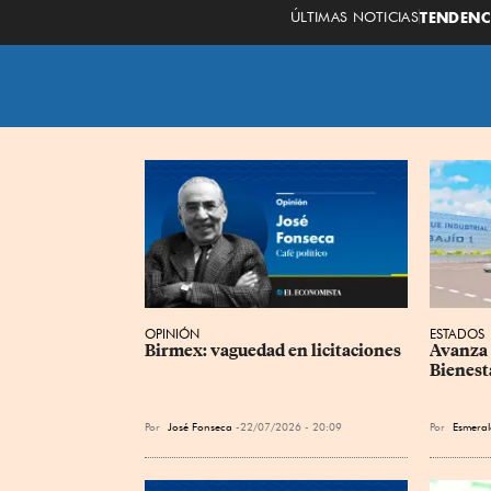
ÚLTIMAS NOTICIAS
TENDENC
OPINIÓN
ESTADOS
Birmex: vaguedad en licitaciones
Avanza 
Bienest
Por
José Fonseca
22/07/2026 - 20:09
Por
Esmeral