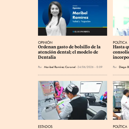
OPINIÓN
POLÍTICA
Ordenan gasto de bolsillo de la 
Hasta q
atención dental; el modelo de 
consoli
Dentalia
incorpo
Por
Maribel Ramírez Coronel
24/06/2026 - 0:09
Por
Diego B
ESTADOS
POLÍTICA