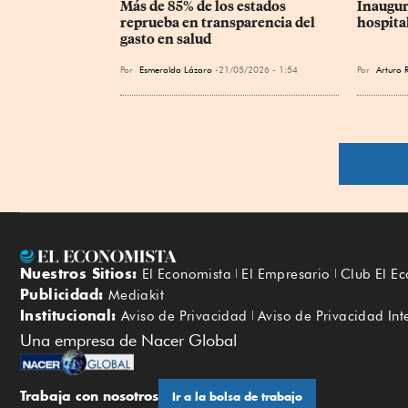
Más de 85% de los estados 
Inaugur
reprueba en transparencia del 
hospita
gasto en salud
Por
Esmeralda Lázaro
21/05/2026 - 1:54
Por
Arturo 
Nuestros Sitios:
El Economista
El Empresario
Club El E
Publicidad:
Mediakit
Institucional:
Aviso de Privacidad
Aviso de Privacidad Int
Una empresa de Nacer Global
Trabaja con nosotros
Ir a la bolsa de trabajo