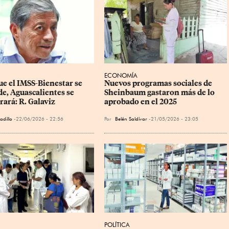
ECONOMÍA
ue el IMSS-Bienestar se 
Nuevos programas sociales de 
de, Aguascalientes se 
Sheinbaum gastaron más de lo 
rará: R. Galaviz
aprobado en el 2025
adillo
22/06/2026 - 22:56
Por
Belén Saldívar
21/05/2026 - 23:05
POLÍTICA