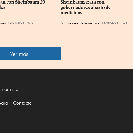
an con Sheinbaum 29 
Sheinbaum trata con 
les
gobernadores abasto de 
medicinas
Rojas
18/05/2026 - 0:18
Por
Redacción El Economista
15/05/2026 - 1:35
Ver más
conomista
egral
Contacto