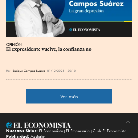
OPINIÓN
El expresidente vuelve, la confianza no
Por
Enrique Campos Suárez
01/12/2025 - 20:10
Ver más
Nuestros Sitios:
El Economista
El Empresario
Club El Economista
Subir
Publicidad:
Mediakit