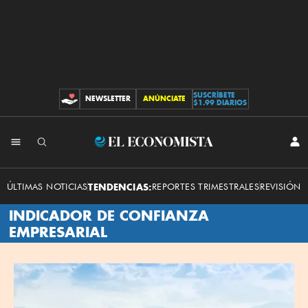
SUSCRÍBETE
NEWSLETTER
ANÚNCIATE
CONTRIBUCIONES
$1.99 DIARIOS
El
INI
SES
Economista
ÚLTIMAS NOTICIAS
TENDENCIAS:
REPORTES TRIMESTRALES
REVISIÓN 
INDICADOR DE CONFIANZA
EMPRESARIAL