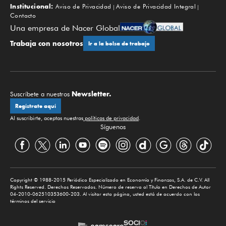
Institucional:
Aviso de Privacidad
Aviso de Privacidad Integral
Contacto
Una empresa de Nacer Global
Trabaja con nosotros
Ir a la bolsa de trabajo
Newsletter.
Suscríbete a nuestros
Regístrate aquí
Al suscribirte, aceptas nuestras
políticas de privacidad
.
Síguenos
Copyright © 1988-2015 Periódico Especializado en Economía y Finanzas, S.A. de C.V. All
Rights Reserved. Derechos Reservados. Número de reserva al Título en Derechos de Autor
04-2010-062510353600-203. Al visitar esta página, usted está de acuerdo con los
términos del servicio