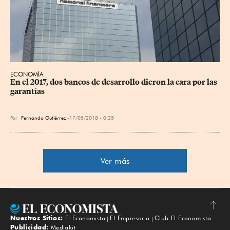
ECONOMÍA
En el 2017, dos bancos de desarrollo dieron la cara por las 
garantías
Por
Fernando Gutiérrez
17/05/2018 - 0:25
Ver más
Nuestros Sitios:
El Economista
El Empresario
Club El Economista
Subir
Publicidad:
Mediakit