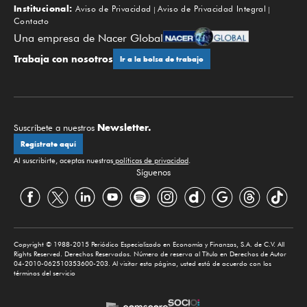
Institucional:
Aviso de Privacidad
Aviso de Privacidad Integral
Contacto
Una empresa de Nacer Global
Trabaja con nosotros
Ir a la bolsa de trabajo
Newsletter.
Suscríbete a nuestros
Regístrate aquí
Al suscribirte, aceptas nuestras
políticas de privacidad
.
Síguenos
Copyright © 1988-2015 Periódico Especializado en Economía y Finanzas, S.A. de C.V. All
Rights Reserved. Derechos Reservados. Número de reserva al Título en Derechos de Autor
04-2010-062510353600-203. Al visitar esta página, usted está de acuerdo con los
términos del servicio