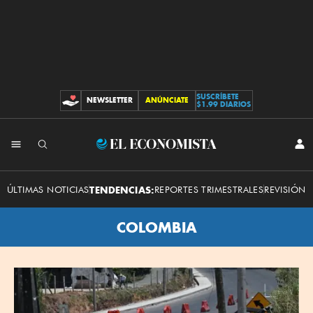
SUSCRÍBETE
NEWSLETTER
ANÚNCIATE
CONTRIBUCIONES
$1.99 DIARIOS
El
INI
SES
Economista
ÚLTIMAS NOTICIAS
TENDENCIAS:
REPORTES TRIMESTRALES
REVISIÓN 
COLOMBIA