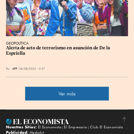
GEOPOLÍTICA
Alerta de acto de terrorismo en asunción de De la 
Espriella
Por
AFP
06/08/2026 - 0:37
Ver más
Nuestros Sitios:
El Economista
El Empresario
Club El Economista
Subir
Publicidad:
Mediakit