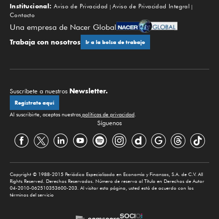
Institucional:
Aviso de Privacidad
Aviso de Privacidad Integral
Contacto
Una empresa de Nacer Global
Trabaja con nosotros
Ir a la bolsa de trabajo
Newsletter.
Suscríbete a nuestros
Regístrate aquí
Al suscribirte, aceptas nuestras
políticas de privacidad
.
Síguenos
Copyright © 1988-2015 Periódico Especializado en Economía y Finanzas, S.A. de C.V. All
Rights Reserved. Derechos Reservados. Número de reserva al Título en Derechos de Autor
04-2010-062510353600-203. Al visitar esta página, usted está de acuerdo con los
términos del servicio