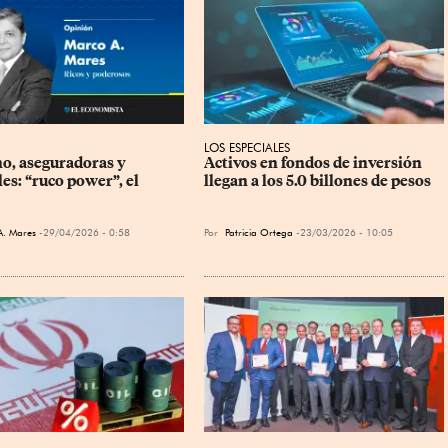
LOS ESPECIALES
o, aseguradoras y 
Activos en fondos de inversión 
es: “ruco power”, el 
llegan a los 5.0 billones de pesos
A. Mares
29/04/2026 - 0:58
Por
Patricia Ortega
23/03/2026 - 10:05