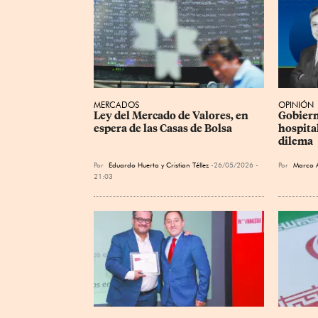
MERCADOS
OPINIÓN
Ley del Mercado de Valores, en 
Gobiern
espera de las Casas de Bolsa
hospital
dilema
Por
Eduardo Huerta
y
Cristian Téllez
26/05/2026 -
Por
Marco 
21:03