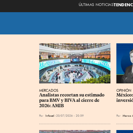
ÚLTIMAS NOTICIAS
TENDENC
MERCADOS
OPINIÓN
Analistas recortan su estimado 
México: 
para BMV y BIVA al cierre de 
inversi
2026: AMIB
Por
Infosel
20/07/2026 - 20:59
Por
Marco 