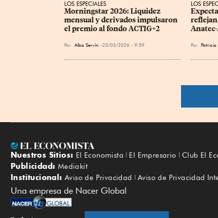
LOS ESPECIALES
LOS ESPEC
Morningstar 2026: Liquidez 
Expecta
mensual y derivados impulsaron 
reflejan
el premio al fondo ACTIG+2
Anatec
Por
Alba Servín
23/03/2026 - 9:59
Por
Patrici
Nuestros Sitios:
El Economista
El Empresario
Club El E
Publicidad:
Mediakit
Institucional:
Aviso de Privacidad
Aviso de Privacidad Int
Una empresa de Nacer Global