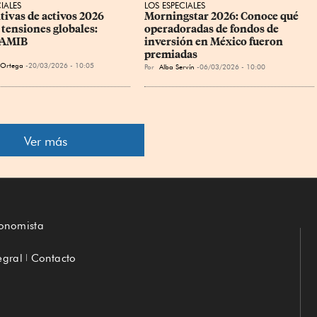
IALES
LOS ESPECIALES
tivas de activos 2026 
Morningstar 2026: Conoce qué 
 tensiones globales: 
operadoradas de fondos de 
-AMIB
inversión en México fueron 
premiadas
a Ortega
20/03/2026 - 10:05
Por
Alba Servín
06/03/2026 - 10:00
Ver más
conomista
egral
Contacto