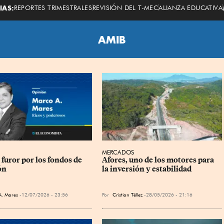
Economista
IAS:
REPORTES TRIMESTRALES
REVISIÓN DEL T-MEC
ALIANZA EDUCATIVA
AMIB
MERCADOS
furor por los fondos de 
Afores, uno de los motores para 
ón
la inversión y estabilidad
A. Mares
12/07/2026 - 23:56
Por
Cristian Téllez
28/05/2026 - 21:16