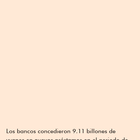
Los bancos concedieron 9.11 billones de
yuanes en nuevos préstamos en el periodo de