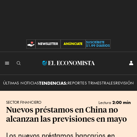
SUSCRÍBETE
NEWSLETTER
ANÚNCIATE
CONTRIBUCIONES
$1.99 DIARIOS
INI
El
SES
Economista
ÚLTIMAS NOTICIAS
TENDENCIAS:
REPORTES TRIMESTRALES
REVISIÓN 
2:00 min
SECTOR FINANCIERO
Lectura
Nuevos préstamos en China no
alcanzan las previsiones en mayo
Los nuevos préstamos bancarios en