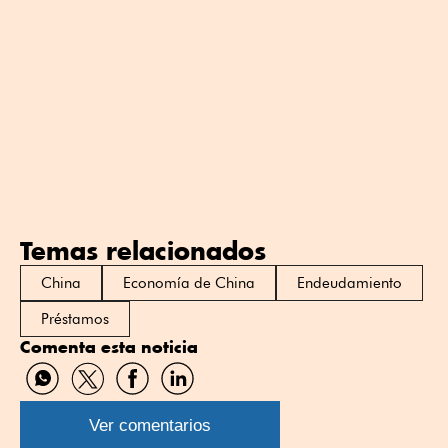
Temas relacionados
China
Economía de China
Endeudamiento
Préstamos
Comenta esta noticia
Compartir
Compartir
Compartir
Compartir
por
por
por
por
WhatsApp
Twitter
Facebook
Linkedin
Ver comentarios