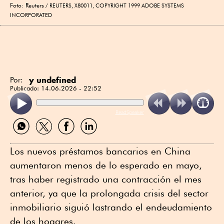
Foto: Reuters
REUTERS, X80011, COPYRIGHT 1999 ADOBE SYSTEMS
INCORPORATED
y undefined
Por:
Publicado:
14.06.2026 - 22:52
ReadSpeaker
Compartir
Compartir
Compartir
Compartir
por
por
por
por
WhatsApp
Twitter
Facebook
Linkedin
Los nuevos préstamos bancarios en China
aumentaron menos de lo esperado en mayo,
tras haber registrado una contracción el mes
anterior, ya que la prolongada crisis del sector
inmobiliario siguió lastrando el endeudamiento
de los hogares.