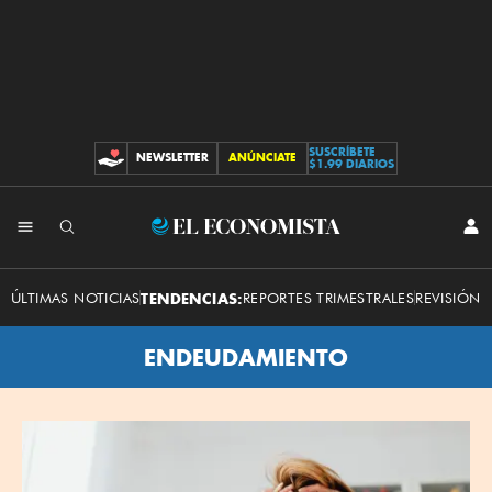
SUSCRÍBETE
NEWSLETTER
ANÚNCIATE
CONTRIBUCIONES
$1.99 DIARIOS
El
INI
SES
Economista
ÚLTIMAS NOTICIAS
TENDENCIAS:
REPORTES TRIMESTRALES
REVISIÓN 
ENDEUDAMIENTO