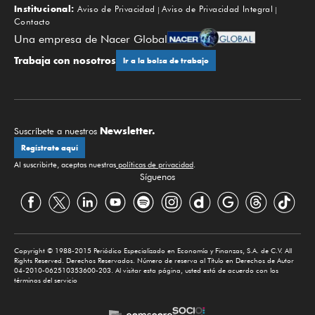
Institucional:
Aviso de Privacidad
Aviso de Privacidad Integral
Contacto
Una empresa de Nacer Global
Trabaja con nosotros
Ir a la bolsa de trabajo
Newsletter.
Suscríbete a nuestros
Regístrate aquí
Al suscribirte, aceptas nuestras
políticas de privacidad
.
Síguenos
Copyright © 1988-2015 Periódico Especializado en Economía y Finanzas, S.A. de C.V. All
Rights Reserved. Derechos Reservados. Número de reserva al Título en Derechos de Autor
04-2010-062510353600-203. Al visitar esta página, usted está de acuerdo con los
términos del servicio