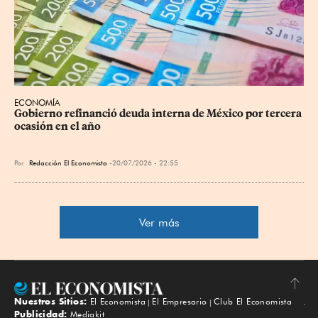
ECONOMÍA
Gobierno refinanció deuda interna de México por tercera 
ocasión en el año
Por
Redacción El Economista
20/07/2026 - 22:55
Ver más
Nuestros Sitios:
El Economista
El Empresario
Club El Economista
Subir
Publicidad:
Mediakit