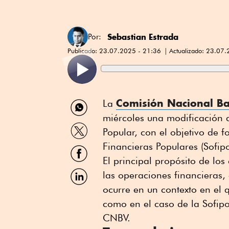
Sebastian Estrada
Por:
Publicado:
23.07.2025 - 21:36
Actualizado:
23.07.
Compartir
Comisión Nacional Ba
La
por
miércoles una modificación a
WhatsApp
Compartir
Popular, con el objetivo de f
por
Twitter
Financieras Populares (Sofip
Compartir
por
El principal propósito de los
Facebook
Compartir
las operaciones financieras,
por
ocurre en un contexto en el 
Linkedin
como en el caso de la Sofip
CNBV.