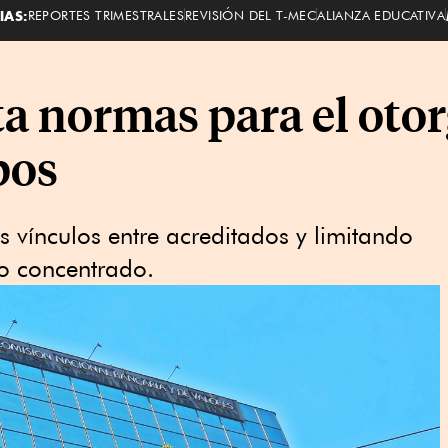
IAS:
REPORTES TRIMESTRALES
REVISIÓN DEL T-MEC
ALIANZA EDUCATIVA
a normas para el oto
pos
s vínculos entre acreditados y limitando
to concentrado.