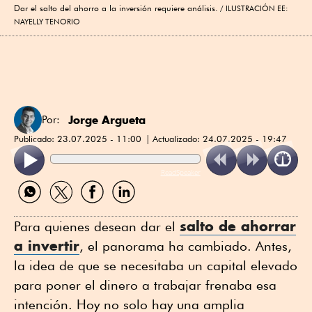
Dar el salto del ahorro a la inversión requiere análisis.
ILUSTRACIÓN EE:
NAYELLY TENORIO
Jorge Argueta
Por:
Publicado:
23.07.2025 - 11:00
Actualizado:
24.07.2025 - 19:47
ReadSpeaker
Compartir
Compartir
Compartir
Compartir
por
por
por
por
WhatsApp
Twitter
Facebook
Linkedin
salto de ahorrar
Para quienes desean dar el
a invertir
, el panorama ha cambiado. Antes,
la idea de que se necesitaba un capital elevado
para poner el dinero a trabajar frenaba esa
intención. Hoy no solo hay una amplia