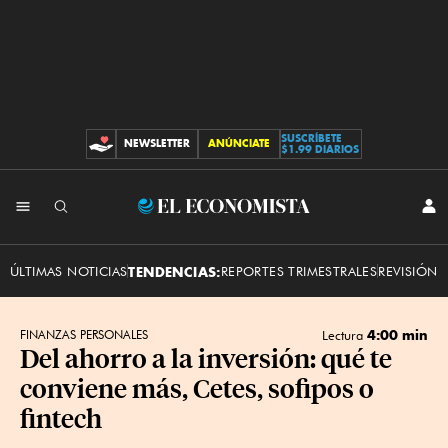
SUSCRÍBETE
NEWSLETTER
ANÚNCIATE
CONTRIBUCIONES
$1.99 DIARIOS
INI
El
SES
Economista
ÚLTIMAS NOTICIAS
TENDENCIAS:
REPORTES TRIMESTRALES
REVISIÓN 
4:00 min
FINANZAS PERSONALES
Lectura
Del ahorro a la inversión: qué te
conviene más, Cetes, sofipos o
fintech