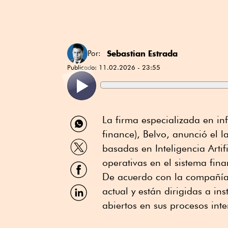
Sebastian Estrada
Por:
Publicado:
11.02.2026 - 23:55
Compartir
La firma especializada en in
por
finance), Belvo, anunció el 
WhatsApp
Compartir
basadas en Inteligencia Artif
por
Twitter
operativas en el sistema fin
Compartir
por
De acuerdo con la compañía,
Facebook
Compartir
actual y están dirigidas a in
por
abiertos en sus procesos inte
Linkedin