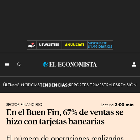
SUSCRÍBETE
NEWSLETTER
ANÚNCIATE
CONTRIBUCIONES
$1.99 DIARIOS
INI
El
SES
Economista
ÚLTIMAS NOTICIAS
TENDENCIAS:
REPORTES TRIMESTRALES
REVISIÓN 
3:00 min
SECTOR FINANCIERO
Lectura
En el Buen Fin, 67% de ventas se
hizo con tarjetas bancarias
El número de operaciones realizadas