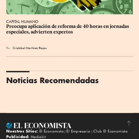
CAPITAL HUMANO
Preocupa aplicación de reforma de 40 horas en jornadas 
especiales, advierten expertos
Por
Cristóbal Martínez Riojas
Noticias Recomendadas
Nuestros Sitios:
El Economista
El Empresario
Club El Economista
Subir
Publicidad:
Mediakit