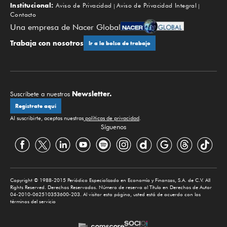
Institucional:
Aviso de Privacidad
Aviso de Privacidad Integral
Contacto
Una empresa de Nacer Global
Trabaja con nosotros
Ir a la bolsa de trabajo
Newsletter.
Suscríbete a nuestros
Regístrate aquí
Al suscribirte, aceptas nuestras
políticas de privacidad
.
Síguenos
Copyright © 1988-2015 Periódico Especializado en Economía y Finanzas, S.A. de C.V. All
Rights Reserved. Derechos Reservados. Número de reserva al Título en Derechos de Autor
04-2010-062510353600-203. Al visitar esta página, usted está de acuerdo con los
términos del servicio