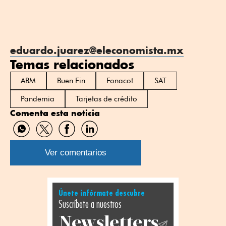
eduardo.juarez@eleconomista.mx
Temas relacionados
ABM
Buen Fin
Fonacot
SAT
Pandemia
Tarjetas de crédito
Comenta esta noticia
Compartir
Compartir
Compartir
Compartir
por
por
por
por
WhatsApp
Twitter
Facebook
Linkedin
Ver comentarios
Únete infórmate descubre
Suscríbete a nuestros
Newsletters