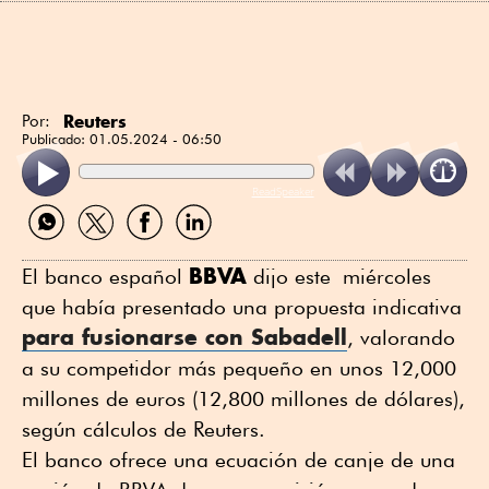
Reuters
Por:
Publicado:
01.05.2024 - 06:50
ReadSpeaker
Compartir
Compartir
Compartir
Compartir
por
por
por
por
WhatsApp
Twitter
Facebook
Linkedin
BBVA
El banco español
dijo este miércoles
que había presentado una propuesta indicativa
para fusionarse con Sabadell
, valorando
a su competidor más pequeño en unos 12,000
millones de euros (12,800 millones de dólares),
según cálculos de Reuters.
El banco ofrece una ecuación de canje de una