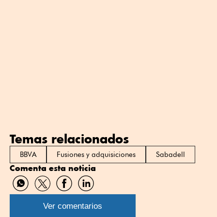
Temas relacionados
BBVA
Fusiones y adquisiciones
Sabadell
Comenta esta noticia
Compartir
Compartir
Compartir
Compartir
por
por
por
por
WhatsApp
Twitter
Facebook
Linkedin
Ver comentarios