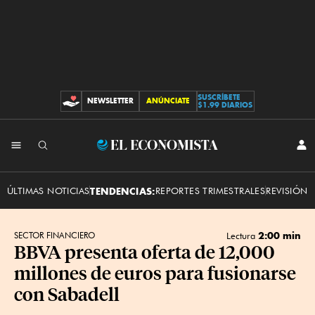
SUSCRÍBETE
NEWSLETTER
ANÚNCIATE
CONTRIBUCIONES
$1.99 DIARIOS
INI
El
SES
Economista
ÚLTIMAS NOTICIAS
TENDENCIAS:
REPORTES TRIMESTRALES
REVISIÓN 
2:00 min
SECTOR FINANCIERO
Lectura
BBVA presenta oferta de 12,000
millones de euros para fusionarse
con Sabadell