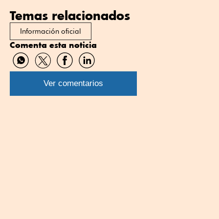
Temas relacionados
Información oficial
Comenta esta noticia
Compartir
Compartir
Compartir
Compartir
por
por
por
por
WhatsApp
Twitter
Facebook
Linkedin
Ver comentarios