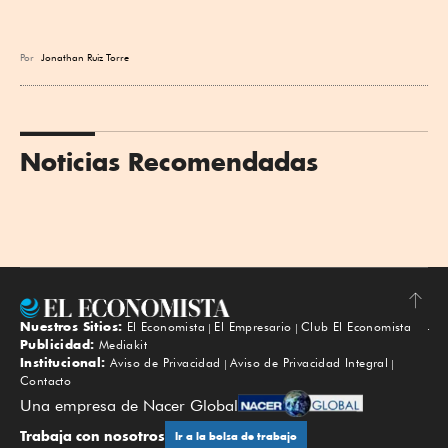
Por
Jonathan Ruiz Torre
Noticias Recomendadas
Nuestros Sitios:
El Economista
El Empresario
Club El Economista
Subir
Publicidad:
Mediakit
Institucional:
Aviso de Privacidad
Aviso de Privacidad Integral
Contacto
Una empresa de Nacer Global
Trabaja con nosotros
Ir a la bolsa de trabajo