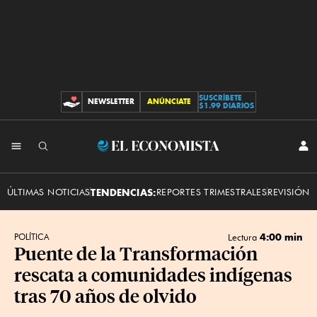
SUSCRÍBETE
NEWSLETTER
ANÚNCIATE
CONTRIBUCIONES
$1.99 DIARIOS
INI
El
SES
Economista
ÚLTIMAS NOTICIAS
TENDENCIAS:
REPORTES TRIMESTRALES
REVISIÓN 
4:00 min
POLÍTICA
Lectura
Puente de la Transformación
rescata a comunidades indígenas
tras 70 años de olvido