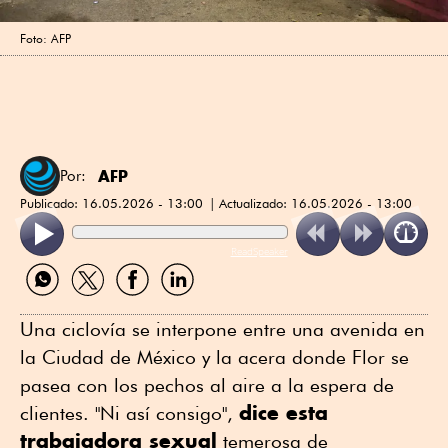
Foto: AFP
AFP
Por:
Publicado:
16.05.2026 - 13:00
Actualizado:
16.05.2026 - 13:00
ReadSpeaker
Compartir
Compartir
Compartir
Compartir
por
por
por
por
WhatsApp
Twitter
Facebook
Linkedin
Una ciclovía se interpone entre una avenida en
la Ciudad de México y la acera donde Flor se
pasea con los pechos al aire a la espera de
dice esta
clientes. "Ni así consigo",
trabajadora sexual
temerosa de