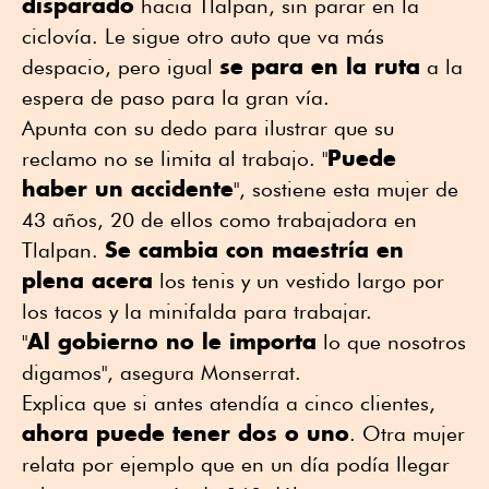
disparado
hacia Tlalpan, sin parar en la
ciclovía. Le sigue otro auto que va más
se para en la ruta
despacio, pero igual
a la
espera de paso para la gran vía.
Apunta con su dedo para ilustrar que su
Puede
reclamo no se limita al trabajo. "
haber un accidente
", sostiene esta mujer de
43 años, 20 de ellos como trabajadora en
Se cambia con maestría en
Tlalpan.
plena acera
los tenis y un vestido largo por
los tacos y la minifalda para trabajar.
Al gobierno no le importa
"
lo que nosotros
digamos", asegura Monserrat.
Explica que si antes atendía a cinco clientes,
ahora puede tener dos o uno
. Otra mujer
relata por ejemplo que en un día podía llegar