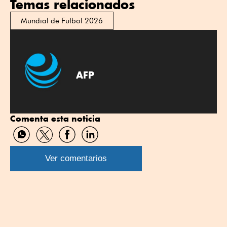
Temas relacionados
Mundial de Futbol 2026
AFP
Comenta esta noticia
Compartir
Compartir
Compartir
Compartir
por
por
por
por
WhatsApp
Twitter
Facebook
Linkedin
Ver comentarios