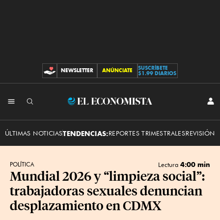
SUSCRÍBETE
NEWSLETTER
ANÚNCIATE
CONTRIBUCIONES
$1.99 DIARIOS
INI
El
SES
Economista
ÚLTIMAS NOTICIAS
TENDENCIAS:
REPORTES TRIMESTRALES
REVISIÓN 
4:00 min
POLÍTICA
Lectura
Mundial 2026 y “limpieza social”:
trabajadoras sexuales denuncian
desplazamiento en CDMX