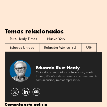
Temas relacionados
Ruiz-Healy Times
Nueva York
Estados Unidos
Relación México-EU
UIF
Eduardo Ruiz-Healy
Opinador, columnista, conferencista, media
trainer, 35 años de experiencia en medios de
comunicación, microempresario.
Compartir
Compartir
por
por
Comenta esta noticia
Twitter
Linkedin