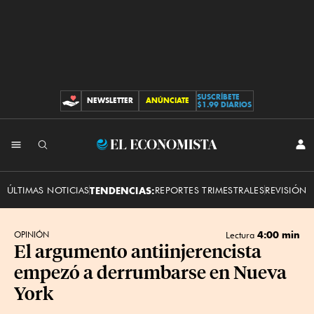
SUSCRÍBETE
NEWSLETTER
ANÚNCIATE
CONTRIBUCIONES
$1.99 DIARIOS
INI
El
SES
Economista
ÚLTIMAS NOTICIAS
TENDENCIAS:
REPORTES TRIMESTRALES
REVISIÓN 
4:00 min
OPINIÓN
Lectura
El argumento antiinjerencista
empezó a derrumbarse en Nueva
York