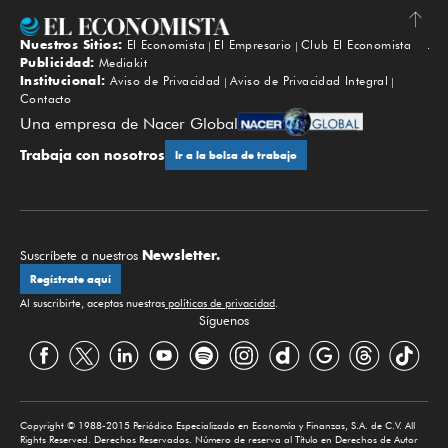
Nuestros Sitios:
El Economista
El Empresario
Club El Economista
Subir
Publicidad:
Mediakit
Institucional:
Aviso de Privacidad
Aviso de Privacidad Integral
Contacto
Una empresa de Nacer Global
Trabaja con nosotros
Ir a la bolsa de trabajo
Newsletter.
Suscríbete a nuestros
Regístrate aquí
Al suscribirte, aceptas nuestras
políticas de privacidad
.
Síguenos
Copyright © 1988-2015 Periódico Especializado en Economía y Finanzas, S.A. de C.V. All
Rights Reserved. Derechos Reservados. Número de reserva al Título en Derechos de Autor