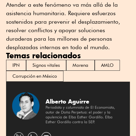
Atender a este fenómeno va más allá de la
asistencia humanitaria. Requiere esfuerzos
sostenidos para prevenir el desplazamiento,
resolver conflictos y apoyar soluciones
duraderas para las millones de personas
desplazadas internas en todo el mundo.
Temas relacionados
IPN
Signos vitales
Morena
AMLO
Corrupción en México
Alberto Aguirre
Periodista y columnista de El Economista,
autor de Doña Perpetua: el poder y la
opulencia de Elba Esther Gordillo. Elba
Esther Gordillo contra la SEP.