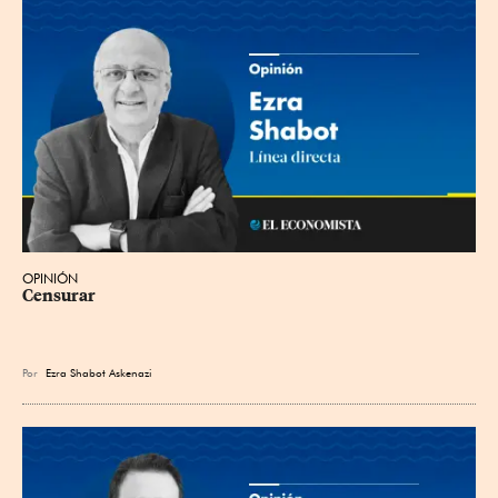
OPINIÓN
Censurar
Por
Ezra Shabot Askenazi