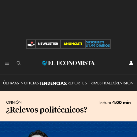
SUSCRÍBETE
NEWSLETTER
ANÚNCIATE
CONTRIBUCIONES
$1.99 DIARIOS
INI
El
SES
Economista
ÚLTIMAS NOTICIAS
TENDENCIAS:
REPORTES TRIMESTRALES
REVISIÓN 
4:00 min
OPINIÓN
Lectura
¿Relevos politécnicos?