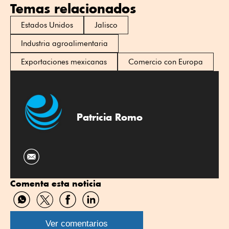
Temas relacionados
Estados Unidos
Jalisco
Industria agroalimentaria
Exportaciones mexicanas
Comercio con Europa
Patricia Romo
Comenta esta noticia
Compartir
Compartir
Compartir
Compartir
por
por
por
por
WhatsApp
Twitter
Facebook
Linkedin
Ver comentarios