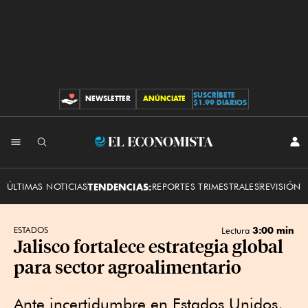
SUSCRÍBETE
NEWSLETTER
ANÚNCIATE
CONTRIBUCIONES
$1.99 DIARIOS
INI
El
SES
Economista
ÚLTIMAS NOTICIAS
TENDENCIAS:
REPORTES TRIMESTRALES
REVISIÓN 
3:00 min
ESTADOS
Lectura
Jalisco fortalece estrategia global
para sector agroalimentario
Ante incertidumbre en Estados Unidos,