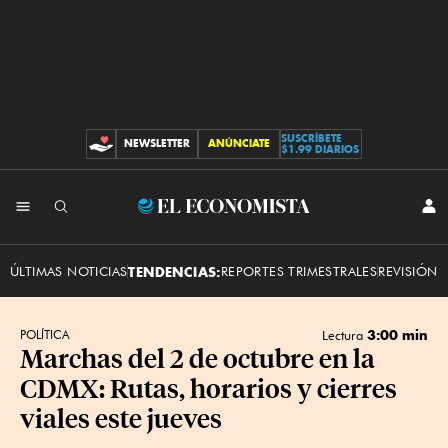
SUSCRÍBETE
NEWSLETTER
ANÚNCIATE
CONTRIBUCIONES
$1.99 DIARIOS
INI
El
SES
Economista
ÚLTIMAS NOTICIAS
TENDENCIAS:
REPORTES TRIMESTRALES
REVISIÓN 
3:00 min
POLÍTICA
Lectura
Marchas del 2 de octubre en la
CDMX: Rutas, horarios y cierres
viales este jueves