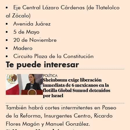
Eje Central Lázaro Cárdenas (de Tlatelolco
al Zócalo)
Avenida Juárez
5 de Mayo
20 de Noviembre
Madero
Circuito Plaza de la Constitución
Te puede interesar
POLÍTICA
Sheinbaum exige liberación 
inmediata de 6 mexicanos en la 
flotilla Global Sumud detenidos 
por Israel
También habrá cortes intermitentes en Paseo
de la Reforma, Insurgentes Centro, Ricardo
Flores Magón y Manuel González.