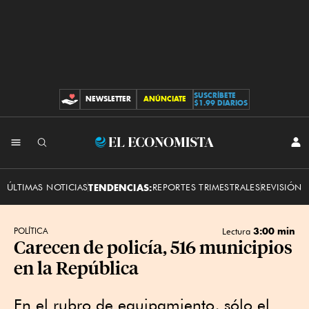
SUSCRÍBETE
NEWSLETTER
ANÚNCIATE
CONTRIBUCIONES
$1.99 DIARIOS
INI
El
SES
Economista
ÚLTIMAS NOTICIAS
TENDENCIAS:
REPORTES TRIMESTRALES
REVISIÓN 
3:00 min
POLÍTICA
Lectura
Carecen de policía, 516 municipios
en la República
En el rubro de equipamiento, sólo el