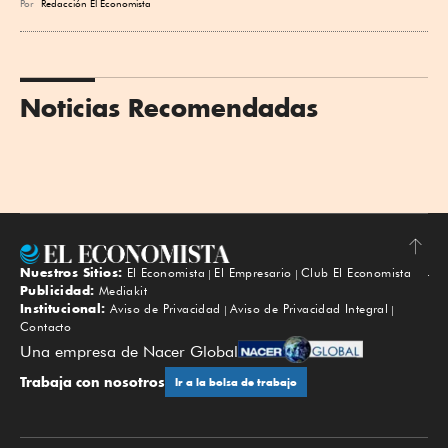
Por
Redacción El Economista
Noticias Recomendadas
Nuestros Sitios:
El Economista
El Empresario
Club El Economista
Subir
Publicidad:
Mediakit
Institucional:
Aviso de Privacidad
Aviso de Privacidad Integral
Contacto
Una empresa de Nacer Global
Trabaja con nosotros
Ir a la bolsa de trabajo