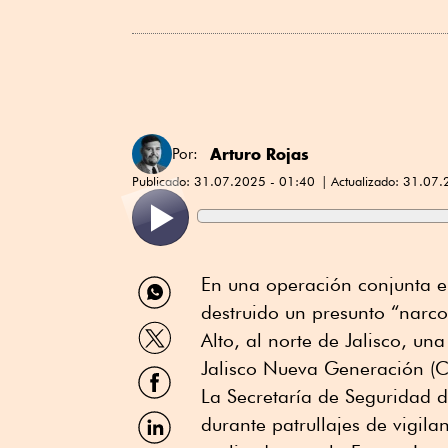
Arturo Rojas
Por:
Publicado:
31.07.2025 - 01:40
Actualizado:
31.07.
Compartir
En una operación conjunta en
por
destruido un presunto “narc
WhatsApp
Compartir
Alto, al norte de Jalisco, una
por
Twitter
Jalisco Nueva Generación (
Compartir
por
La Secretaría de Seguridad d
Facebook
Compartir
durante patrullajes de vigila
por