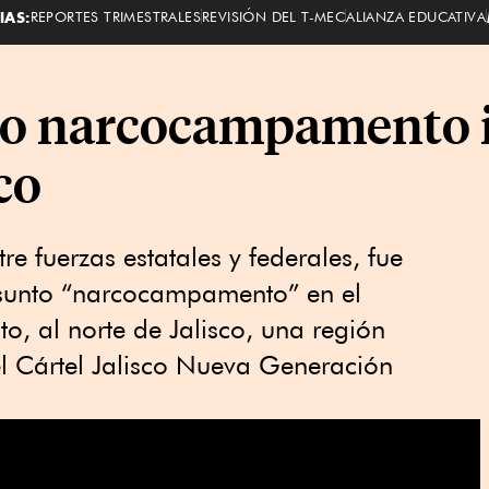
IAS:
REPORTES TRIMESTRALES
REVISIÓN DEL T-MEC
ALIANZA EDUCATIVA
vo narcocampamento 
co
e fuerzas estatales y federales, fue
esunto “narcocampamento” en el
to, al norte de Jalisco, una región
del Cártel Jalisco Nueva Generación