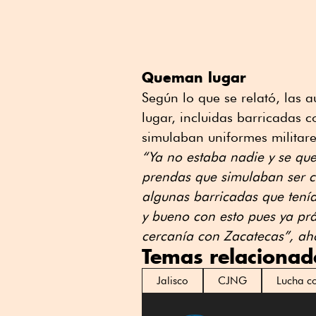
Queman lugar
Según lo que se relató, las 
lugar, incluidas barricadas c
simulaban uniformes militare
“Ya no estaba nadie y se que
prendas que simulaban ser c
algunas barricadas que tení
y bueno con esto pues ya prá
cercanía con Zacatecas”, a
Temas relacionad
Jalisco
CJNG
Lucha co