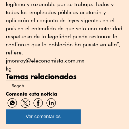
legítima y razonable por su trabajo. Todas y
todos los empleados públicos acatarán y
aplicarán el conjunto de leyes vigentes en el
país en el entendido de que solo una autoridad
respetuosa de la legalidad puede restaurar la
confianza que la población ha puesto en ella”,
refiere.
jmonroy@eleconomista.com.mx
kg
Temas relacionados
Segob
Comenta esta noticia
Compartir
Compartir
Compartir
Compartir
por
por
por
por
WhatsApp
Twitter
Facebook
Linkedin
Ver comentarios