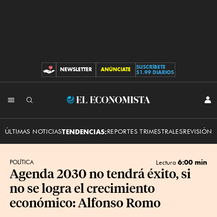
SUSCRÍBETE
NEWSLETTER
ANÚNCIATE
CONTRIBUCIONES
$1.99 DIARIOS
INI
El
SES
Economista
ÚLTIMAS NOTICIAS
TENDENCIAS:
REPORTES TRIMESTRALES
REVISIÓN 
6:00 min
POLÍTICA
Lectura
Agenda 2030 no tendrá éxito, si
no se logra el crecimiento
económico: Alfonso Romo