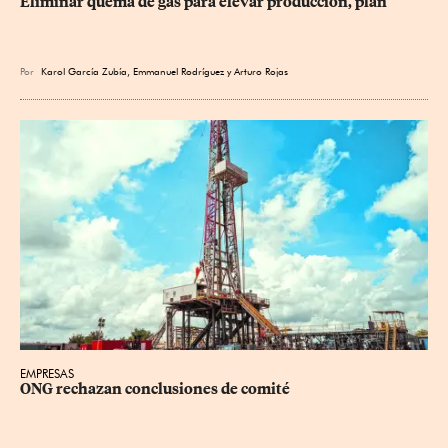
Eliminar quema de gas para elevar producción, plan
Por
Karol García Zubía
,
Emmanuel Rodríguez
y
Arturo Rojas
EMPRESAS
ONG rechazan conclusiones de comité