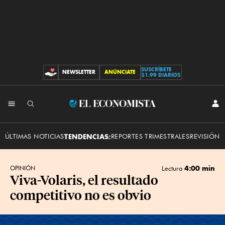
SUSCRÍBETE
NEWSLETTER
ANÚNCIATE
CONTRIBUCIONES
$1.99 DIARIOS
INI
El
SES
Economista
ÚLTIMAS NOTICIAS
TENDENCIAS:
REPORTES TRIMESTRALES
REVISIÓN 
4:00 min
OPINIÓN
Lectura
Viva-Volaris, el resultado
competitivo no es obvio