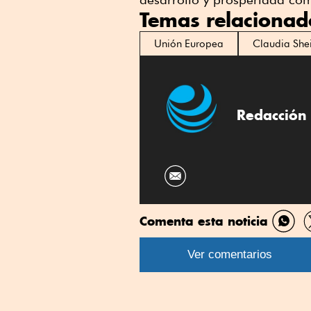
Temas relacionad
Unión Europea
Claudia Sh
Redacción 
Comenta esta noticia
Comp
por
Ver comentarios
What