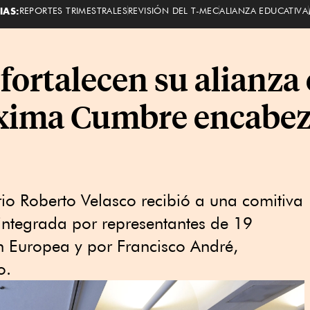
IAS:
REPORTES TRIMESTRALES
REVISIÓN DEL T-MEC
ALIANZA EDUCATIVA
fortalecen su alianza 
óxima Cumbre encabez
rio Roberto Velasco recibió a una comitiva
 integrada por representantes de 19
 Europea y por Francisco André,
o.