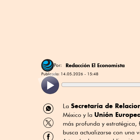
Redacción El Economista
Por:
Publicado:
14.05.2026 - 15:48
Compartir
Secretaría de Relacio
La
por
Unión Europe
México y la
WhatsApp
Compartir
más profunda y estratégica,
por
Twitter
busca actualizarse con una v
Compartir
por