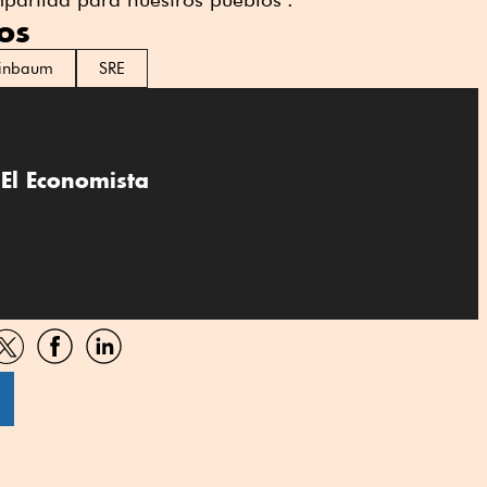
os
einbaum
SRE
El Economista
artir
Compartir
Compartir
Compartir
por
por
por
sApp
Twitter
Facebook
Linkedin