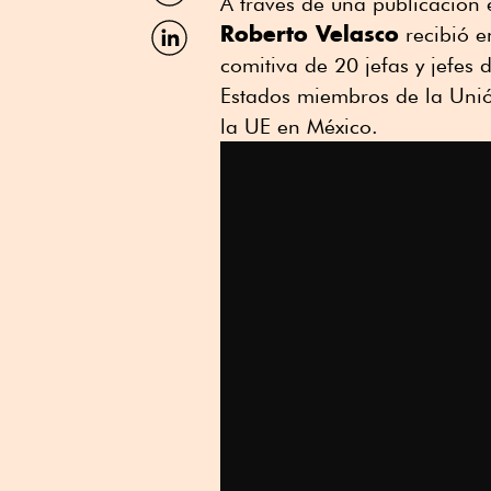
A través de una publicación 
Facebook
Compartir
Roberto Velasco
recibió e
por
comitiva de 20 jefas y jefes
Linkedin
Estados miembros de la Uni
la UE en México.