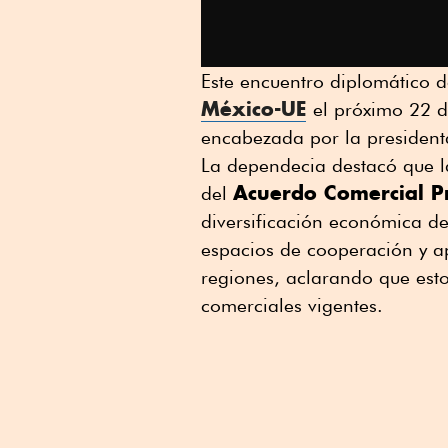
Este encuentro diplomático d
México-UE
el próximo 22 
encabezada por la presiden
La dependecia destacó que l
Acuerdo Comercial P
del
diversificación económica de
espacios de cooperación y 
regiones, aclarando que esto
comerciales vigentes.