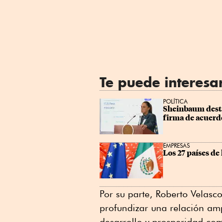
Te puede interesa
POLÍTICA
Sheinbaum destac
firma de acuerd
EMPRESAS
Los 27 países d
Por su parte, Roberto Velas
profundizar una relación amp
desarrollo y prosperidad com