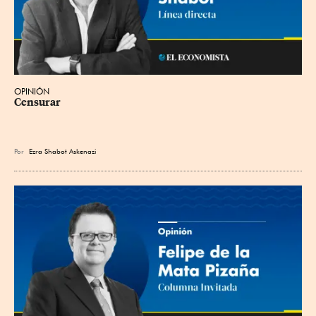
OPINIÓN
Censurar
Por
Ezra Shabot Askenazi