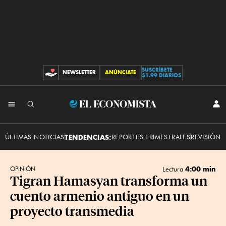
SUSCRÍBETE
NEWSLETTER
ANÚNCIATE
CONTRIBUCIONES
$1.99 DIARIOS
INI
El
SES
Economista
ÚLTIMAS NOTICIAS
TENDENCIAS:
REPORTES TRIMESTRALES
REVISIÓN 
4:00 min
OPINIÓN
Lectura
Tigran Hamasyan transforma un
cuento armenio antiguo en un
proyecto transmedia