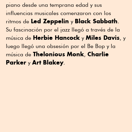
piano desde una temprana edad y sus
influencias musicales comenzaron con los
Led Zeppelin
Black Sabbath
ritmos de
y
.
Su fascinación por el jazz llegó a través de la
Herbie Hancock
Miles Davis
música de
y
, y
luego llegó una obsesión por el Be Bop y la
Thelonious
Monk
Charlie
música de
,
Parker
Art
Blakey
y
.