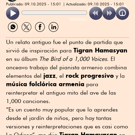
Publicado:
09.10.2025 - 15:01
Actualizado:
09.10.2025 - 15:01
ReadSpeaker
Compartir
Compartir
Compartir
Compartir
por
por
por
por
WhatsApp
Twitter
Facebook
Linkedin
Un relato antiguo fue el punto de partida que
Tigran Hamasyan
sirvió de inspiración para
en su álbum
The Bird of a 1,000 Voices
. El
onceavo trabajo del pianista armenio combina
jazz
rock
progresivo
elementos del
, el
y la
música folclórica armenia
para
reinterpretar el antiguo mito del ave de las
1,000 canciones.
“Es un cuento muy popular que lo aprendes
desde el jardín de niños, pero hay tantas
versiones y reinterpretaciones que es casi como
Tigran Hamayasan
La Odisea”, me dijo
en