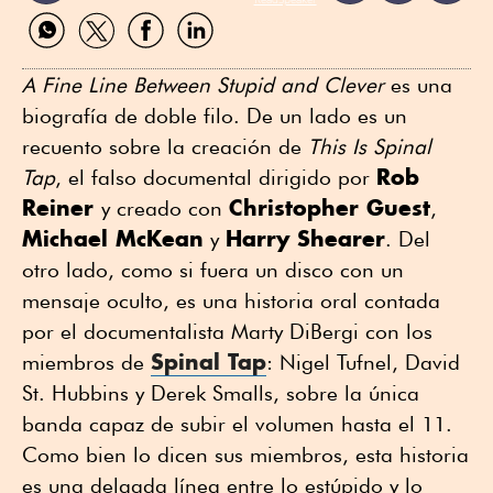
Compartir
Compartir
Compartir
Compartir
por
por
por
por
WhatsApp
Twitter
Facebook
Linkedin
A Fine Line Between Stupid and Clever
es una
biografía de doble filo. De un lado es un
recuento sobre la creación de
This Is Spinal
Rob
Tap
, el falso documental dirigido por
Reiner
Christopher Guest
y creado con
,
Michael McKean
Harry Shearer
y
. Del
otro lado, como si fuera un disco con un
mensaje oculto, es una historia oral contada
por el documentalista Marty DiBergi con los
Spinal Tap
miembros de
: Nigel Tufnel, David
St. Hubbins y Derek Smalls, sobre la única
banda capaz de subir el volumen hasta el 11.
Como bien lo dicen sus miembros, esta historia
es una delgada línea entre lo estúpido y lo