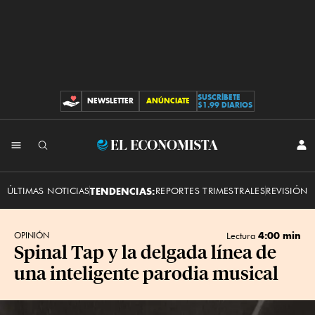
SUSCRÍBETE
NEWSLETTER
ANÚNCIATE
CONTRIBUCIONES
$1.99 DIARIOS
INI
El
SES
Economista
ÚLTIMAS NOTICIAS
TENDENCIAS:
REPORTES TRIMESTRALES
REVISIÓN 
4:00 min
OPINIÓN
Lectura
Spinal Tap y la delgada línea de
una inteligente parodia musical