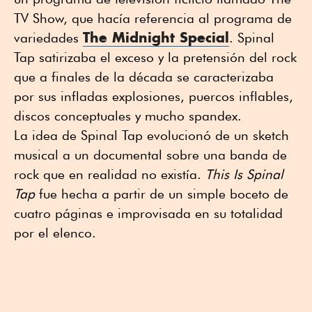
TV Show, que hacía referencia al programa de
The Midnight Special
variedades
. Spinal
Tap satirizaba el exceso y la pretensión del rock
que a finales de la década se caracterizaba
por sus infladas explosiones, puercos inflables,
discos conceptuales y mucho spandex.
La idea de Spinal Tap evolucionó de un sketch
musical a un documental sobre una banda de
rock que en realidad no existía.
This Is Spinal
Tap
fue hecha a partir de un simple boceto de
cuatro páginas e improvisada en su totalidad
por el elenco.