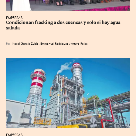
EMPRESAS
Condicionan fracking a dos cuencas y solo si hay agua 
salada
Por
Karol García Zubía
,
Emmanuel Rodríguez
y
Arturo Rojas
EMPRESAS