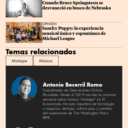
Cuando Bruce Springsteen se 
desvaneció en busca de Nebraska
OPINIÓN
Snarky Puppy: la experiencia 
musical única y espontánea de 
Michael League
Temas relacionados
Mixtape
Música
Antonio Becerril Romo
Coordinador de Operaciones Online.
Periodista. Desde el 2019 escribe la columna
semanal sobre música “Mixtape” en El
Economista. Ha sido reportero de tecnología
y negocios, startups, cultura pop, y coeditor
del suplemento de The Washington Post y
RIPE.