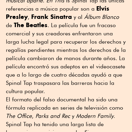
musical aparte. En This
Is Spinal Tap las únicas
Elvis
referencias a música popular son a
Presley
Frank Sinatra
,
y al
Álbum Blanco
The
Beatles
de
. La película fue un fracaso
comercial y sus creadores enfrentaron una
larga lucha legal para recuperar los derechos y
regalías pendientes mientras los derechos de la
película cambiaron de manos durante años. La
película encontró sus adeptos en el videocasete
que a lo largo de cuatro décadas ayudó a que
Spinal Tap traspasara las barreras hacia la
cultura popular.
El formato del falso documental ha sido una
fórmula replicada en series de televisión como
The
Office
,
Parks and Rec
y
Modern Family
.
Spinal Tap ha tenido una larga lista de