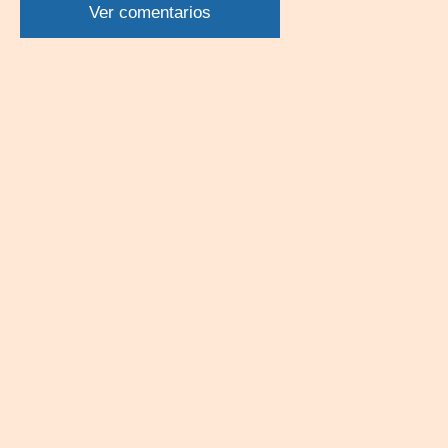
WhatsApp
Twitter
Facebook
Linkedin
Ver comentarios