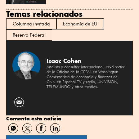
Temas relacionados
Columna invitada
Economía de EU
Reserva Federal
Isaac Cohen
Analista y consultor internacional, ex-director
de la Oficina de la CEPAL en Washington.
Comentarista de economía y finanzas de
CNN en Español TV y radio, UNIVISION,
TELEMUNDO y otros medios.
Comenta esta noticia
Compartir
Compartir
Compartir
Compartir
por
por
por
por