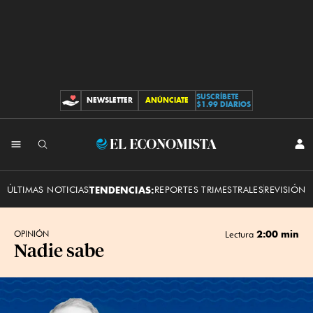
SUSCRÍBETE
NEWSLETTER
ANÚNCIATE
CONTRIBUCIONES
$1.99 DIARIOS
INI
El
SES
Economista
ÚLTIMAS NOTICIAS
TENDENCIAS:
REPORTES TRIMESTRALES
REVISIÓN 
2:00 min
OPINIÓN
Lectura
Nadie sabe