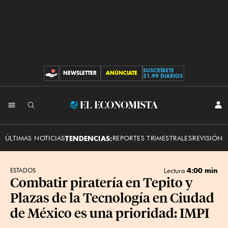
SUSCRÍBETE
NEWSLETTER
ANÚNCIATE
CONTRIBUCIONES
$1.99 DIARIOS
INI
El
SES
Economista
ÚLTIMAS NOTICIAS
TENDENCIAS:
REPORTES TRIMESTRALES
REVISIÓN 
4:00 min
ESTADOS
Lectura
Combatir piratería en Tepito y
Plazas de la Tecnología en Ciudad
de México es una prioridad: IMPI