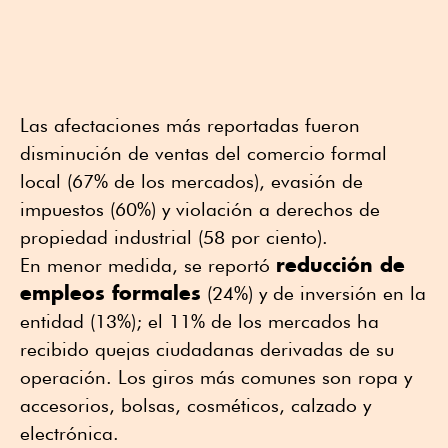
Las afectaciones más reportadas fueron
disminución de ventas del comercio formal
local (67% de los mercados), evasión de
impuestos (60%) y violación a derechos de
propiedad industrial (58 por ciento).
reducción de
En menor medida, se reportó
empleos formales
(24%) y de inversión en la
entidad (13%); el 11% de los mercados ha
recibido quejas ciudadanas derivadas de su
operación. Los giros más comunes son ropa y
accesorios, bolsas, cosméticos, calzado y
electrónica.