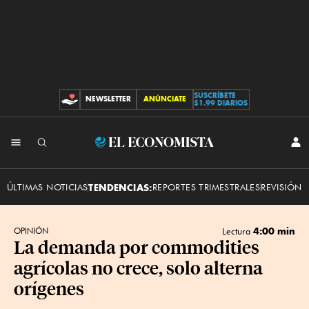
SUSCRÍBETE
NEWSLETTER
ANÚNCIATE
CONTRIBUCIONES
$1.99 DIARIOS
INI
El
SES
Economista
ÚLTIMAS NOTICIAS
TENDENCIAS:
REPORTES TRIMESTRALES
REVISIÓN 
4:00 min
OPINIÓN
Lectura
La demanda por commodities
agrícolas no crece, solo alterna
orígenes