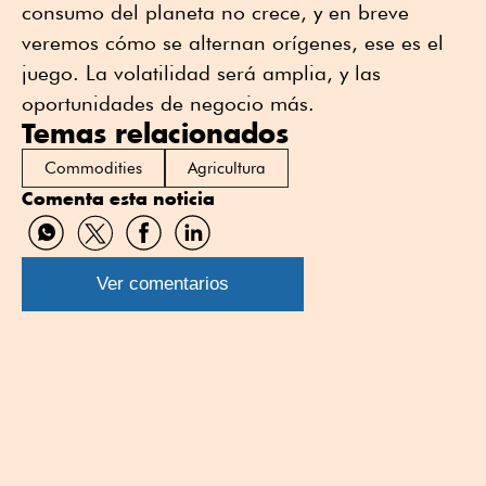
consumo del planeta no crece, y en breve
veremos cómo se alternan orígenes, ese es el
juego. La volatilidad será amplia, y las
oportunidades de negocio más.
Temas relacionados
Commodities
Agricultura
Comenta esta noticia
Compartir
Compartir
Compartir
Compartir
por
por
por
por
WhatsApp
Twitter
Facebook
Linkedin
Ver comentarios