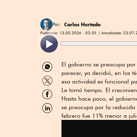
Carlos Hurtado
Por:
Publicado:
13.05.2026 - 02:35
Actualizado:
23.07.
Compartir
El gobierno se preocupa por
por
parecer, ya decidió, en los 
WhatsApp
Compartir
esa actividad es funcional p
por
Twitter
Le tomó tiempo. El crecimie
Compartir
por
Hasta hace poco, el gobiern
Facebook
Compartir
se preocupa por la reducida 
por
febrero fue 11% menor a jul
Linkedin