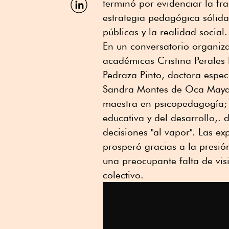
terminó por evidenciar la fra
por
estrategia pedagógica sólida 
Linkedin
públicas y la realidad social.
En un conversatorio organiz
académicas Cristina Perales
Pedraza Pinto, doctora espec
Sandra Montes de Oca Mayago
maestra en psicopedagogía;
educativa y del desarrollo,.
decisiones "al vapor". Las e
prosperó gracias a la presió
una preocupante falta de vi
colectivo.