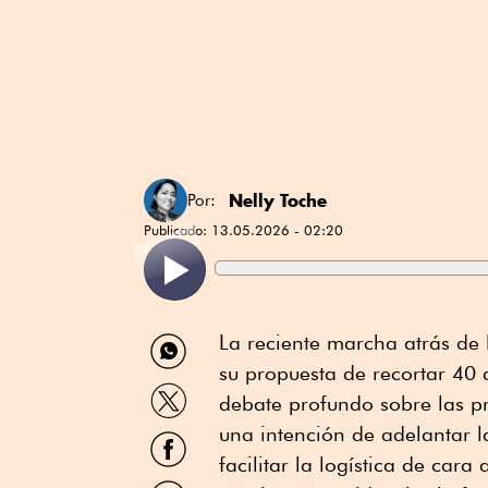
Nelly Toche
Por:
Publicado:
13.05.2026 - 02:20
Compartir
La reciente marcha atrás de 
por
su propuesta de recortar 40 
WhatsApp
Compartir
debate profundo sobre las p
por
Twitter
una intención de adelantar 
Compartir
por
facilitar la logística de car
Facebook
Compartir