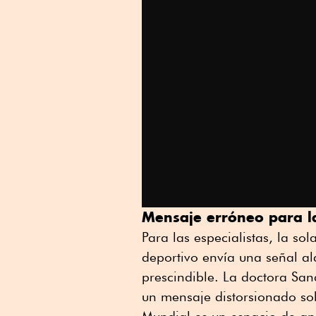
Mensaje erróneo para l
Para las especialistas, la so
deportivo envía una señal al
prescindible. La doctora Sa
un mensaje distorsionado sob