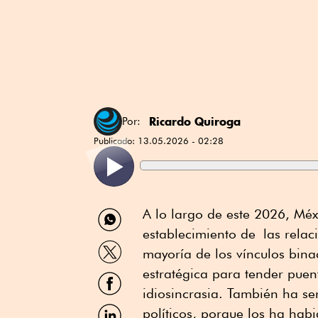
Ricardo Quiroga
Por:
Publicado:
13.05.2026 - 02:28
Compartir
A lo largo de este 2026, Méx
por
establecimiento de las rela
WhatsApp
Compartir
mayoría de los vínculos binac
por
Twitter
estratégica para tender puen
Compartir
por
idiosincrasia. También ha s
Facebook
Compartir
políticos, porque los ha habi