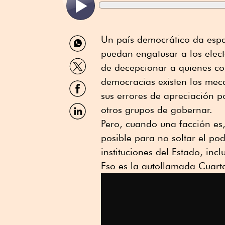
Compartir
Un país democrático da espac
por
puedan engatusar a los elec
WhatsApp
Compartir
de decepcionar a quienes co
por
Twitter
democracias existen los mec
Compartir
por
sus errores de apreciación po
Facebook
Compartir
otros grupos de gobernar.
por
Pero, cuando una facción es,
Linkedin
posible para no soltar el po
instituciones del Estado, inc
Eso es la autollamada Cuart