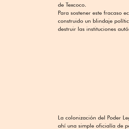
de Texcoco.
Para sostener este fracaso 
construido un blindaje políti
destruir las instituciones a
La colonización del Poder Le
ahí una simple oficialía de 