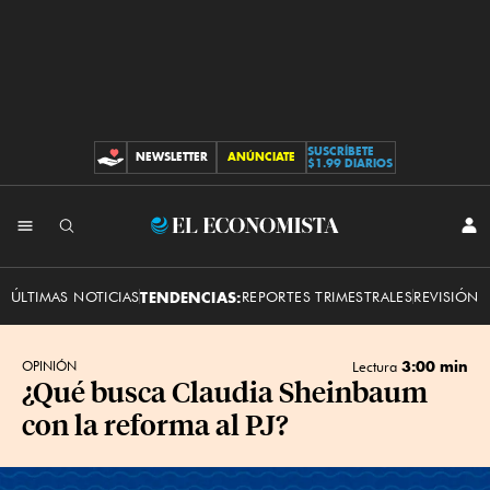
SUSCRÍBETE
NEWSLETTER
ANÚNCIATE
CONTRIBUCIONES
$1.99 DIARIOS
INI
El
SES
Economista
ÚLTIMAS NOTICIAS
TENDENCIAS:
REPORTES TRIMESTRALES
REVISIÓN 
3:00 min
OPINIÓN
Lectura
¿Qué busca Claudia Sheinbaum
con la reforma al PJ?