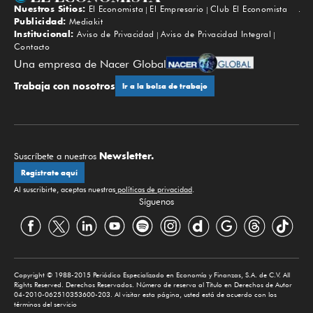
Nuestros Sitios:
El Economista
El Empresario
Club El Economista
Subir
Publicidad:
Mediakit
Institucional:
Aviso de Privacidad
Aviso de Privacidad Integral
Contacto
Una empresa de Nacer Global
Trabaja con nosotros
Ir a la bolsa de trabajo
Newsletter.
Suscríbete a nuestros
Regístrate aquí
Al suscribirte, aceptas nuestras
políticas de privacidad
.
Síguenos
Copyright © 1988-2015 Periódico Especializado en Economía y Finanzas, S.A. de C.V. All
Rights Reserved. Derechos Reservados. Número de reserva al Título en Derechos de Autor
04-2010-062510353600-203. Al visitar esta página, usted está de acuerdo con los
términos del servicio