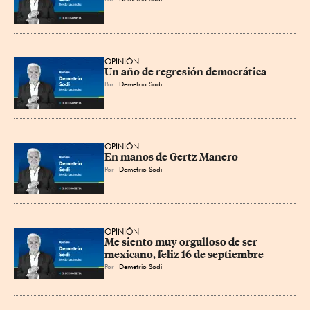
OPINIÓN
Un año de regresión democrática
Por
Demetrio Sodi
OPINIÓN
En manos de Gertz Manero
Por
Demetrio Sodi
OPINIÓN
Me siento muy orgulloso de ser 
mexicano, feliz 16 de septiembre
Por
Demetrio Sodi