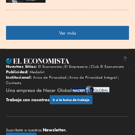
Ver más
Nuestros Sitios:
El Economista
El Empresario
Club El Economista
Subir
Publicidad:
Mediakit
Institucional:
Aviso de Privacidad
Aviso de Privacidad Integral
Contacto
Una empresa de Nacer Global
Trabaja con nosotros
Ir a la bolsa de trabajo
Newsletter.
Suscríbete a nuestros