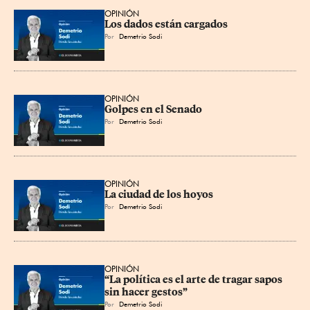
OPINIÓN
Los dados están cargados
Por
Demetrio Sodi
OPINIÓN
Golpes en el Senado
Por
Demetrio Sodi
OPINIÓN
La ciudad de los hoyos
Por
Demetrio Sodi
OPINIÓN
“La política es el arte de tragar sapos 
sin hacer gestos”
Por
Demetrio Sodi