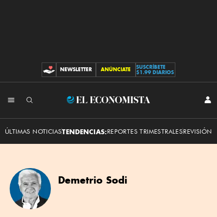
SUSCRÍBETE
NEWSLETTER
ANÚNCIATE
CONTRIBUCIONES
$1.99 DIARIOS
El
INI
SES
Economista
ÚLTIMAS NOTICIAS
TENDENCIAS:
REPORTES TRIMESTRALES
REVISIÓN 
Demetrio Sodi