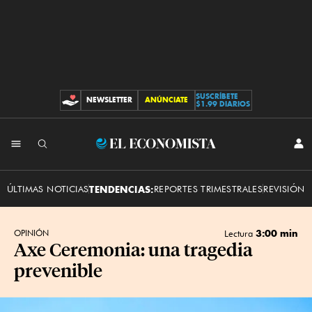
SUSCRÍBETE
NEWSLETTER
ANÚNCIATE
CONTRIBUCIONES
$1.99 DIARIOS
INI
El
SES
Economista
ÚLTIMAS NOTICIAS
TENDENCIAS:
REPORTES TRIMESTRALES
REVISIÓN 
3:00 min
OPINIÓN
Lectura
Axe Ceremonia: una tragedia
prevenible