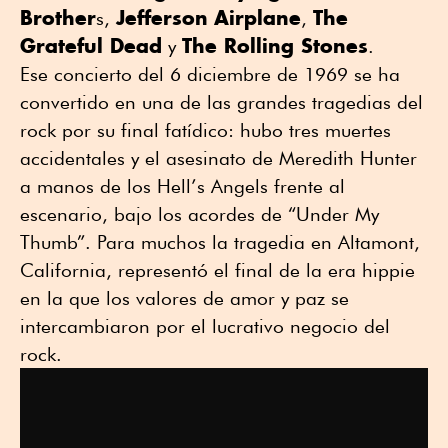
Brother
Jefferson
Airplane
The
s,
,
Grateful Dead
The Rolling Stones
y
.
Ese concierto del 6 diciembre de 1969 se ha
convertido en una de las grandes tragedias del
rock por su final fatídico: hubo tres muertes
accidentales y el asesinato de Meredith Hunter
a manos de los Hell’s Angels frente al
escenario, bajo los acordes de “Under My
Thumb”. Para muchos la tragedia en Altamont,
California, representó el final de la era hippie
en la que los valores de amor y paz se
intercambiaron por el lucrativo negocio del
rock.