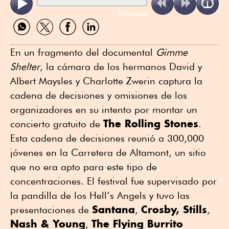
ReadSpeaker
Compartir
Compartir
Compartir
Compartir
por
por
por
por
WhatsApp
Twitter
Facebook
Linkedin
En un fragmento del documental
Gimme
Shelter
, la cámara de los hermanos David y
Albert Maysles y Charlotte Zwerin captura la
cadena de decisiones y omisiones de los
organizadores en su intento por montar un
The Rolling Stones
concierto gratuito de
.
Esta cadena de decisiones reunió a 300,000
jóvenes en la Carretera de Altamont, un sitio
que no era apto para este tipo de
concentraciones. El festival fue supervisado por
la pandilla de los Hell’s Angels y tuvo las
Santana
Crosby, Stills
presentaciones de
,
,
Nash & Young
The Flying Burrito
,