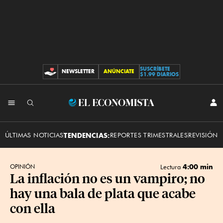
SUSCRÍBETE
NEWSLETTER
ANÚNCIATE
CONTRIBUCIONES
$1.99 DIARIOS
INI
El
SES
Economista
ÚLTIMAS NOTICIAS
TENDENCIAS:
REPORTES TRIMESTRALES
REVISIÓN 
4:00 min
OPINIÓN
Lectura
La inflación no es un vampiro; no
hay una bala de plata que acabe
con ella