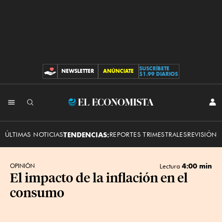
SUSCRÍBETE
NEWSLETTER
ANÚNCIATE
CONTRIBUCIONES
$1.99 DIARIOS
INI
El
SES
Economista
ÚLTIMAS NOTICIAS
TENDENCIAS:
REPORTES TRIMESTRALES
REVISIÓN 
4:00 min
OPINIÓN
Lectura
El impacto de la inflación en el
consumo