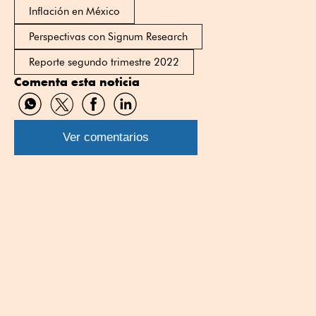
Inflación en México
Perspectivas con Signum Research
Reporte segundo trimestre 2022
Comenta esta noticia
Compartir
Compartir
Compartir
Compartir
por
por
por
por
WhatsApp
Twitter
Facebook
Linkedin
Ver comentarios