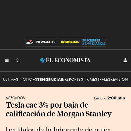
SUSCRÍBETE
NEWSLETTER
ANÚNCIATE
CONTRIBUCIONES
$1.99 DIARIOS
INI
El
SES
Economista
ÚLTIMAS NOTICIAS
TENDENCIAS:
REPORTES TRIMESTRALES
REVISIÓN 
2:00 min
MERCADOS
Lectura
Tesla cae 3% por baja de
calificación de Morgan Stanley
Los títulos de la fabricante de autos