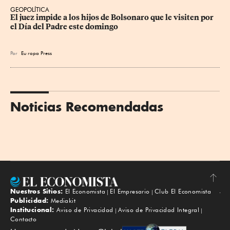
GEOPOLÍTICA
El juez impide a los hijos de Bolsonaro que le visiten por 
el Día del Padre este domingo
Por
Eu
ropa Press
Noticias Recomendadas
Nuestros Sitios:
El Economista
El Empresario
Club El Economista
Subir
Publicidad:
Mediakit
Institucional:
Aviso de Privacidad
Aviso de Privacidad Integral
Contacto