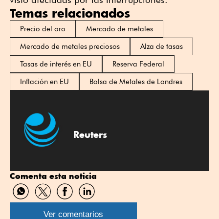
Temas relacionados
Precio del oro
Mercado de metales
Mercado de metales preciosos
Alza de tasas
Tasas de interés en EU
Reserva Federal
Inflación en EU
Bolsa de Metales de Londres
Reuters
Comenta esta noticia
Compartir
Compartir
Compartir
Compartir
por
por
por
por
WhatsApp
Twitter
Facebook
Linkedin
Ver comentarios