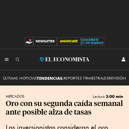
SUSCRÍBETE
NEWSLETTER
ANÚNCIATE
CONTRIBUCIONES
$1.99 DIARIOS
INI
El
SES
Economista
ÚLTIMAS NOTICIAS
TENDENCIAS:
REPORTES TRIMESTRALES
REVISIÓN 
3:00 min
MERCADOS
Lectura
Oro con su segunda caída semanal
ante posible alza de tasas
Los inversionistas ​consideran el oro