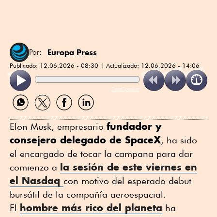
Europa Press
Por:
Publicado:
12.06.2026 - 08:30
Actualizado:
12.06.2026 - 14:06
ReadSpeaker
Compartir
Compartir
Compartir
Compartir
por
por
por
por
WhatsApp
Twitter
Facebook
Linkedin
fundador y
Elon Musk, empresario
consejero delegado de SpaceX
, ha sido
el encargado de tocar la campana para dar
la sesión de este viernes en
comienzo a
el Nasdaq
con motivo del esperado debut
bursátil de la compañía aeroespacial.
hombre más rico del planeta
El
ha