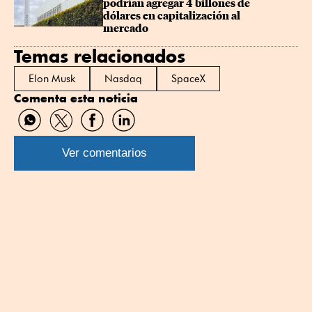
podrían agregar 4 billones de 
dólares en capitalización al 
mercado
Temas relacionados
Elon Musk
Nasdaq
SpaceX
Comenta esta noticia
Compartir
Compartir
Compartir
Compartir
por
por
por
por
WhatsApp
Twitter
Facebook
Linkedin
Ver comentarios