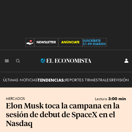
SUSCRÍBETE
NEWSLETTER
ANÚNCIATE
CONTRIBUCIONES
$1.99 DIARIOS
INI
El
SES
Economista
ÚLTIMAS NOTICIAS
TENDENCIAS:
REPORTES TRIMESTRALES
REVISIÓN 
3:00 min
MERCADOS
Lectura
Elon Musk toca la campana en la
sesión de debut de SpaceX en el
Nasdaq