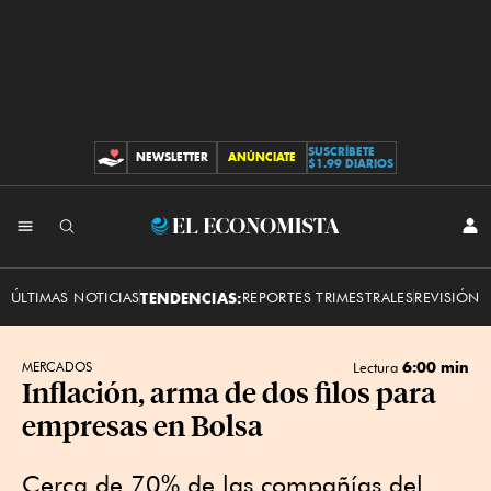
SUSCRÍBETE
NEWSLETTER
ANÚNCIATE
CONTRIBUCIONES
$1.99 DIARIOS
INI
El
SES
Economista
ÚLTIMAS NOTICIAS
TENDENCIAS:
REPORTES TRIMESTRALES
REVISIÓN 
6:00 min
MERCADOS
Lectura
Inflación, arma de dos filos para
empresas en Bolsa
Cerca de 70% de las compañías del