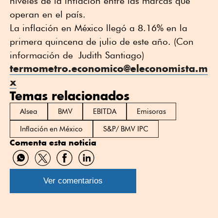
niveles de la inflación entre las marcas que
operan en el país.
La inflación en México llegó a 8.16% en la
primera quincena de julio de este año. (Con
información de Judith Santiago)
termometro.economico@eleconomista.m
x
Temas relacionados
Alsea
BMV
EBITDA
Emisoras
Inflación en México
S&P/ BMV IPC
Comenta esta noticia
Compartir
Compartir
Compartir
Compartir
por
por
por
por
WhatsApp
Twitter
Facebook
Linkedin
Ver comentarios