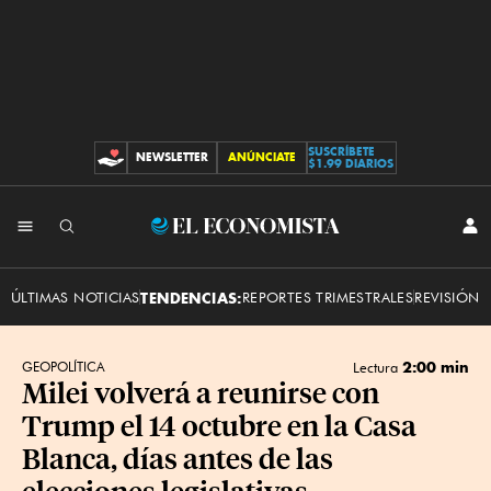
SUSCRÍBETE
NEWSLETTER
ANÚNCIATE
CONTRIBUCIONES
$1.99 DIARIOS
INI
El
SES
Economista
ÚLTIMAS NOTICIAS
TENDENCIAS:
REPORTES TRIMESTRALES
REVISIÓN 
2:00 min
GEOPOLÍTICA
Lectura
Milei volverá a reunirse con
Trump el 14 octubre en la Casa
Blanca, días antes de las
elecciones legislativas