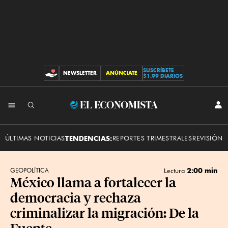
SUSCRÍBETE
NEWSLETTER
ANÚNCIATE
CONTRIBUCIONES
$1.99 DIARIOS
INI
El
SES
Economista
ÚLTIMAS NOTICIAS
TENDENCIAS:
REPORTES TRIMESTRALES
REVISIÓN 
2:00 min
GEOPOLÍTICA
Lectura
México llama a fortalecer la
democracia y rechaza
criminalizar la migración: De la
Fuente