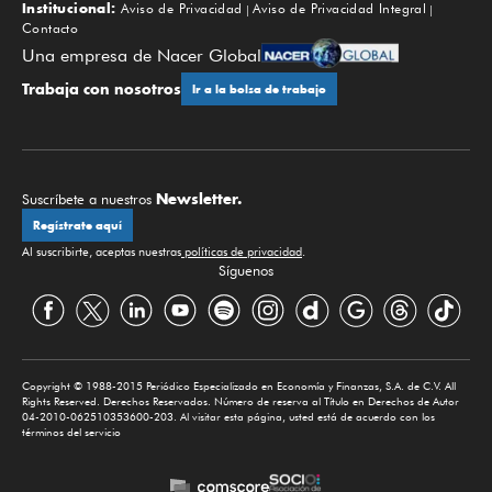
Institucional:
Aviso de Privacidad
Aviso de Privacidad Integral
Contacto
Una empresa de Nacer Global
Trabaja con nosotros
Ir a la bolsa de trabajo
Newsletter.
Suscríbete a nuestros
Regístrate aquí
Al suscribirte, aceptas nuestras
políticas de privacidad
.
Síguenos
Copyright © 1988-2015 Periódico Especializado en Economía y Finanzas, S.A. de C.V. All
Rights Reserved. Derechos Reservados. Número de reserva al Título en Derechos de Autor
04-2010-062510353600-203. Al visitar esta página, usted está de acuerdo con los
términos del servicio