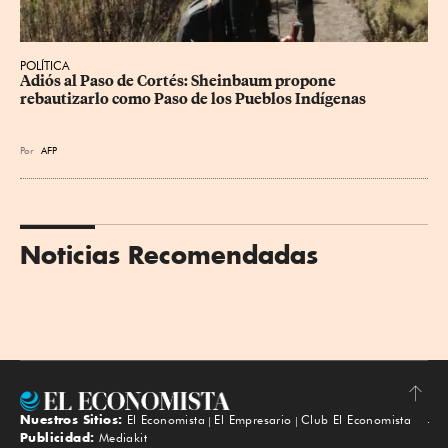
POLÍTICA
Adiós al Paso de Cortés: Sheinbaum propone 
rebautizarlo como Paso de los Pueblos Indígenas
Por
AFP
Noticias Recomendadas
Nuestros Sitios:
El Economista
El Empresario
Club El Economista
Subir
Publicidad:
Mediakit