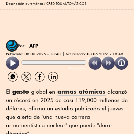
Descripción automática
CREDITOS AUTOMÁTICOS
AFP
Por:
Publicado:
08.06.2026 - 18:48
Actualizado:
08.06.2026 - 18:48
ReadSpeaker
Compartir
Compartir
Compartir
Compartir
por
por
por
por
WhatsApp
Twitter
Facebook
Linkedin
gasto
armas atómicas
El
global en
alcanzó
un récord en 2025 de casi 119,000 millones de
dólares, afirma un estudio publicado el jueves
que alerta de "una nueva carrera
armamentística nuclear" que puede "durar
décadas".