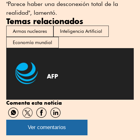
"Parece haber una desconexión total de la
realidad", lamentó.
Temas relacionados
Armas nucleares
Inteligencia Artificial
Economía mundial
AFP
Comenta esta noticia
Compartir
Compartir
Compartir
Compartir
por
por
por
por
WhatsApp
Twitter
Facebook
Linkedin
Ver comentarios