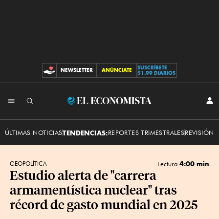
SUSCRÍBETE
NEWSLETTER
ANÚNCIATE
CONTRIBUCIONES
$1.99 DIARIOS
INI
El
SES
Economista
ÚLTIMAS NOTICIAS
TENDENCIAS:
REPORTES TRIMESTRALES
REVISIÓN 
4:00 min
GEOPOLÍTICA
Lectura
Estudio alerta de "carrera
armamentística nuclear" tras
récord de gasto mundial en 2025