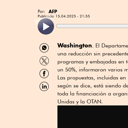
AFP
Por:
Publicado:
15.04.2025 - 21:55
Compartir
Washington
. El Departame
por
una reducción sin precedente
WhatsApp
Compartir
programas y embajadas en to
por
Twitter
un 50%, informaron varios m
Compartir
por
Las propuestas, incluidas e
Facebook
Compartir
según se dice, está siendo de
por
toda la financiación a orga
Linkedin
Unidas y la OTAN.