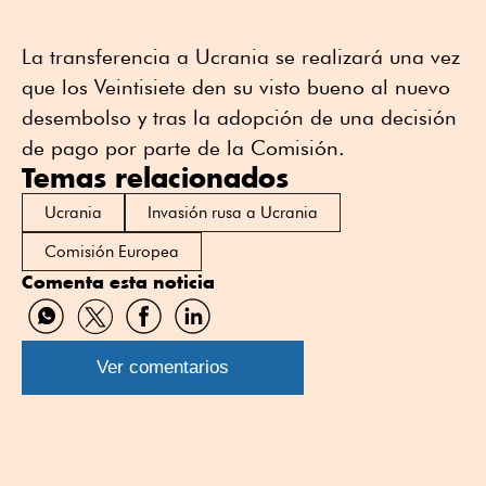
La transferencia a Ucrania se realizará una vez
que los Veintisiete den su visto bueno al nuevo
desembolso y tras la adopción de una decisión
de pago por parte de la Comisión.
Temas relacionados
Ucrania
Invasión rusa a Ucrania
Comisión Europea
Comenta esta noticia
Compartir
Compartir
Compartir
Compartir
por
por
por
por
WhatsApp
Twitter
Facebook
Linkedin
Ver comentarios