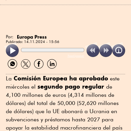
Europa Press
Por:
Publicado:
14.11.2024 - 15:56
ReadSpeaker
Compartir
Compartir
Compartir
Compartir
por
por
por
por
WhatsApp
Twitter
Facebook
Linkedin
Comisión Europea ha aprobado
La
este
segundo pago regular
miércoles el
de
4,100 millones de euros (4,314 millones de
dólares) del total de 50,000 (52,620 millones
de dólares) que la UE abonará a Ucrania en
subvenciones y préstamos hasta 2027 para
apoyar la estabilidad macrofinanciera del país