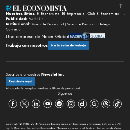
Nuestros Sitios:
El Economista
El Empresario
Club El Economista
Subir
Publicidad:
Mediakit
Institucional:
Aviso de Privacidad
Aviso de Privacidad Integral
Contacto
Una empresa de Nacer Global
Trabaja con nosotros
Ir a la bolsa de trabajo
Newsletter.
Suscríbete a nuestros
Regístrate aquí
Al suscribirte, aceptas nuestras
políticas de privacidad
.
Síguenos
Copyright © 1988-2015 Periódico Especializado en Economía y Finanzas, S.A. de C.V. All
Rights Reserved. Derechos Reservados. Número de reserva al Título en Derechos de Autor