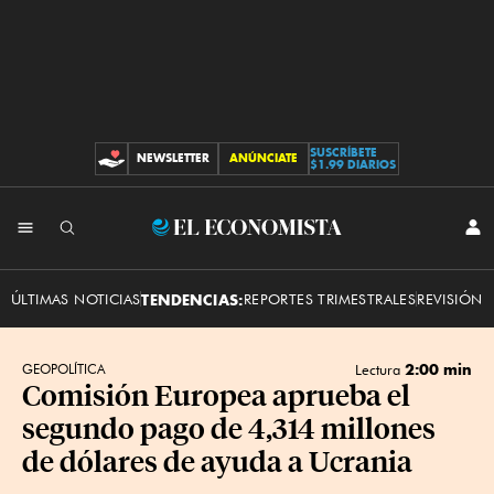
SUSCRÍBETE
NEWSLETTER
ANÚNCIATE
CONTRIBUCIONES
$1.99 DIARIOS
INI
El
SES
Economista
ÚLTIMAS NOTICIAS
TENDENCIAS:
REPORTES TRIMESTRALES
REVISIÓN 
2:00 min
GEOPOLÍTICA
Lectura
Comisión Europea aprueba el
segundo pago de 4,314 millones
de dólares de ayuda a Ucrania