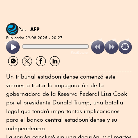
AFP
Por:
Publicado:
29.08.2025 - 20:27
ReadSpeaker
Compartir
Compartir
Compartir
Compartir
por
por
por
por
WhatsApp
Twitter
Facebook
Linkedin
Un tribunal estadounidense comenzó este
viernes a tratar la impugnación de la
gobernadora de la Reserva Federal Lisa Cook
por el presidente Donald Trump, una batalla
legal que tendrá importantes implicaciones
para el banco central estadounidense y su
independencia.
La sesión concluyó sin una decisión, y el martes