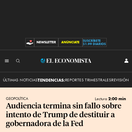
SUSCRÍBETE
NEWSLETTER
ANÚNCIATE
CONTRIBUCIONES
$1.99 DIARIOS
INI
El
SES
Economista
ÚLTIMAS NOTICIAS
TENDENCIAS:
REPORTES TRIMESTRALES
REVISIÓN 
2:00 min
GEOPOLÍTICA
Lectura
Audiencia termina sin fallo sobre
intento de Trump de destituir a
gobernadora de la Fed