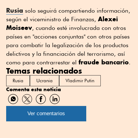
Rusia
solo seguirá compartiendo información,
Alexei
según el viceministro de Finanzas,
Moiseev
, cuando esté involucrada con otros
países en "acciones conjuntas" con otros países
para combatir la legalización de los productos
delictivos y la financiación del terrorismo, así
fraude bancario
como para contrarrestar el
.
Temas relacionados
Rusia
Ucrania
Vladimir Putin
Comenta esta noticia
Compartir
Compartir
Compartir
Compartir
por
por
por
por
WhatsApp
Twitter
Facebook
Linkedin
Ver comentarios