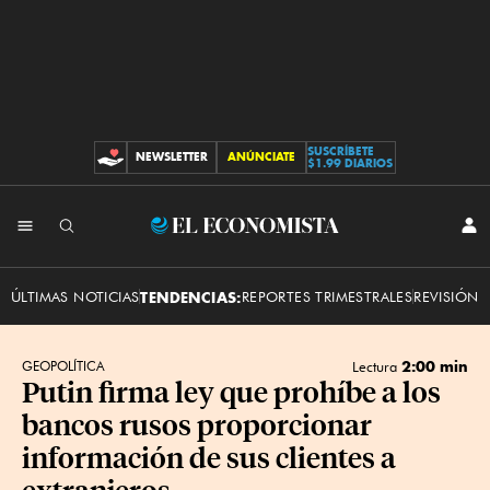
SUSCRÍBETE
NEWSLETTER
ANÚNCIATE
CONTRIBUCIONES
$1.99 DIARIOS
INI
El
SES
Economista
ÚLTIMAS NOTICIAS
TENDENCIAS:
REPORTES TRIMESTRALES
REVISIÓN 
2:00 min
GEOPOLÍTICA
Lectura
Putin firma ley que prohíbe a los
bancos rusos proporcionar
información de sus clientes a
extranjeros