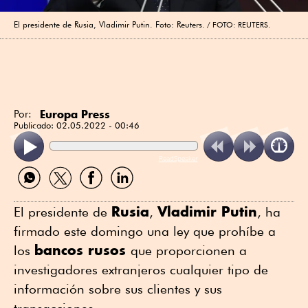
El presidente de Rusia, Vladimir Putin. Foto: Reuters.
FOTO: REUTERS.
Europa Press
Por:
Publicado:
02.05.2022 - 00:46
ReadSpeaker
Compartir
Compartir
Compartir
Compartir
por
por
por
por
WhatsApp
Twitter
Facebook
Linkedin
Rusia
Vladimir Putin
El presidente de
,
, ha
firmado este domingo una ley que prohíbe a
bancos rusos
los
que proporcionen a
investigadores extranjeros cualquier tipo de
información sobre sus clientes y sus